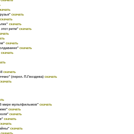
ь
качать
друзья"
скачать
скачать
тик''
скачать
 этот ритм"
скачать
ачать
ать
ем''
скачать
Молдаванке"
скачать
'
скачать
чать
ll
скачать
иччио" (перел. П.Гвоздева)
скачать
скачать
ать
"В мире мультфильмов"
скачать
риже"
скачать
 поля"
скачать
же"
скачать
скачать
тайны"
скачать
"
скачать