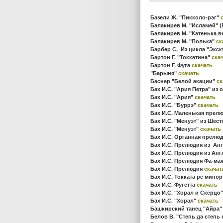
Базели Ж. "Пикколо-рэг"
Балакирев М. "Исламей" 
Балакирев М. "Катенька в
Балакирев М. "Полька"
ск
Барбер С. Из цикла "Экс
Бартон Г. "Токкатина"
ска
Бартон Г. Фуга
скачать
"Барыня"
скачать
Баснер "Белой акации"
ск
Бах И.С. "Ария Петра" из
Бах И.С. "Ария"
скачать
Бах И.С. "Буррэ"
скачать
Бах И.С. Маленькая прел
Бах И.С. "Менуэт" из Ше
Бах И.С. "Менуэт"
скачать
Бах И.С. Органная прелю
Бах И.С. Прелюдия из Ан
Бах И.С. Прелюдия из Ан
Бах И.С. Прелюдия Фа-м
Бах И.С. Прелюдия
скачат
Бах И.С. Токката ре мино
Бах И.С. Фугетта
скачать
Бах И.С. "Хорал и Скерцо
Бах И.С. "Хорал"
скачать
Башкирский танец "Айра
Белов В. "Степь да степь