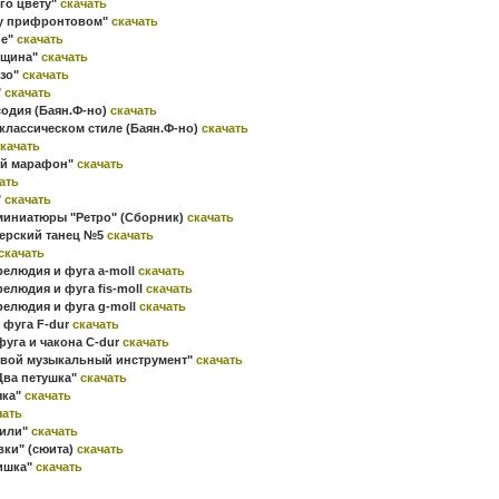
ого цвету"
скачать
су прифронтовом"
скачать
ие"
скачать
ощина"
скачать
озо"
скачать
"
скачать
содия (Баян.Ф-но)
скачать
классическом стиле (Баян.Ф-но)
скачать
качать
ый марафон"
скачать
ать
"
скачать
миниатюры "Ретро" (Сборник)
скачать
герский танец №5
скачать
скачать
релюдия и фуга a-moll
скачать
релюдия и фуга fis-moll
скачать
релюдия и фуга g-moll
скачать
 фуга F-dur
скачать
фуга и чакона C-dur
скачать
 свой музыкальный инструмент"
скачать
"Два петушка"
скачать
чка"
скачать
чать
дили"
скачать
вки" (сюита)
скачать
Мишка"
скачать