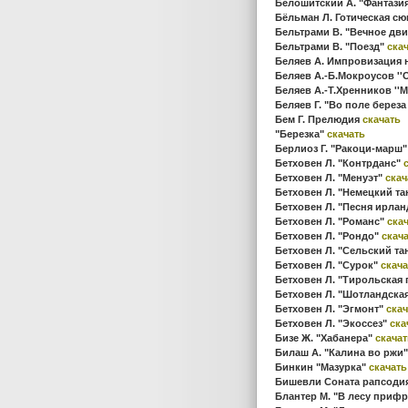
Белошитский А. "Фантази
Бёльман Л. Готическая с
Бельтрами В. "Вечное дв
Бельтрами В. "Поезд"
ска
Беляев А. Импровизация 
Беляев А.-Б.Мокроусов ''
Беляев А.-Т.Хренников ''
Беляев Г. "Во поле береза
Бем Г. Прелюдия
скачать
"Березка"
скачать
Берлиоз Г. "Ракоци-марш
Бетховен Л. "Контрданс"
Бетховен Л. "Менуэт"
скач
Бетховен Л. "Немецкий т
Бетховен Л. "Песня ирла
Бетховен Л. "Романс"
ска
Бетховен Л. "Рондо"
скач
Бетховен Л. "Сельский та
Бетховен Л. "Сурок"
скача
Бетховен Л. "Тирольская
Бетховен Л. "Шотландска
Бетховен Л. "Эгмонт"
скач
Бетховен Л. "Экоссез"
ска
Бизе Ж. "Хабанера"
скачат
Билаш А. "Калина во ржи"
Бинкин "Мазурка"
скачать
Бишевли Соната рапсодия
Блантер М. "В лесу приф