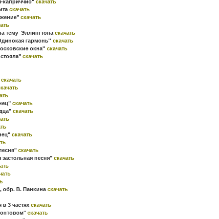
я-каприччио"
скачать
юита
скачать
ижение"
скачать
чать
на тему Эллингтона
скачать
Одинокая гармонь''
скачать
Московские окна''
скачать
 стояла"
скачать
"
скачать
скачать
ать
анец"
скачать
ндца"
скачать
чать
ать
нец"
скачать
ть
 песня"
скачать
я застольная песня"
скачать
ать
чать
ь
, обр. В. Панкина
скачать
 в 3 частях
скачать
ронтовом"
скачать