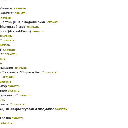
ыбаются"
скачать
 казачка"
скачать
скачать
а тему у.н.п. ''Подоляночка''
скачать
 "Маленький мюз"
скачать
laude (Accord-Piano)
скачать
скачать
о"
скачать
качать
й"
скачать
са"
скачать
чать
ть
ссакалия"
скачать
я" из оперы "Порги и Бесс"
скачать
''
скачать
скачать
мажор
скачать
минор
скачать
ская пьеса"
скачать
ать
 вальс"
скачать
нец" из оперы "Руслан и Людмила"
скачать
ь
я баяна
скачать
"
скачать