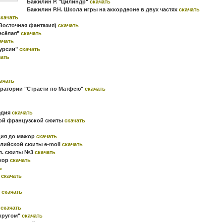
Бажилин Р. "Цилиндр"
скачать
Бажилин Р.Н. Школа игры на аккордеоне в двух частях
скачать
скачать
(Восточная фантазия)
скачать
есёлая"
скачать
ачать
курсии"
скачать
чать
ачать
 оратории "Страсти по Матфею"
скачать
юдия
скачать
стой французской сюиты
скачать
дия до мажор
скачать
глийской сюиты e-moll
скачать
гл. сюиты №3
скачать
ажор
скачать
ь
р
скачать
"
скачать
"
скачать
 кругом"
скачать