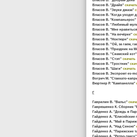
Власов В. "Драйв"
скачат
Власов В. "Звуки джаза"
с
Власов В. "Когда уходят 
Власов В. "Компаньерос"
Власов В. ''Любимый муль
Власов В. "Мне нравиться
Власов В. ''На вечёрке''
ск
Власов В. "Ноктюрн"
скач
Власов В. ''Ой, за гаем, га
Власов В. "Праздник на 
Власов В. ''Сиамский кот'
Власов В. ''Стэп''
скачать
Власов В. "Тростник"
ска
Власов В. "Шаги"
скачать
Власов В. Экспромт es-mo
Вогрич М. "Стаккато-капр
Вюртнер Р. "Кампанелла"
Г
Гаврилин В. "Вальс"
скач
Гаврюшенко К. Сборник 
Гайденко А. "Дождь в Па
Гайденко А. "Елисейские
Гайденко А. "Май в Пари
Гайденко А. "Над Сеною"
Гайденко А. "Парижские 
Гайденко А. "Ретро-танго