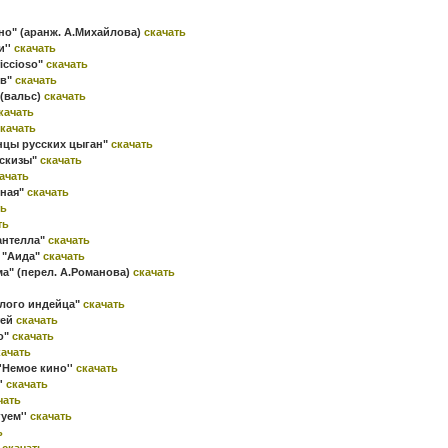
ино" (аранж. А.Михайлова)
скачать
и''
скачать
iccioso"
скачать
ов"
скачать
 (вальс)
скачать
качать
качать
анцы русских цыган"
скачать
эскизы"
скачать
ачать
рная"
скачать
ть
ть
антелла"
скачать
 "Аида"
скачать
а" (перел. А.Романова)
скачать
елого индейца"
скачать
тей
скачать
о"
скачать
качать
''Немое кино''
скачать
''
скачать
чать
гуем''
скачать
ь
'
скачать