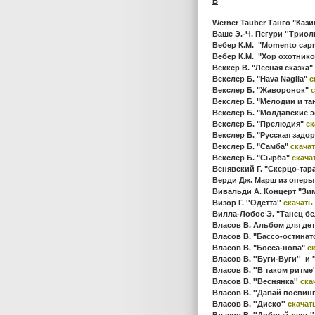
В
Werner Tauber Танго "Каз
Ваше Э.-Ч. Пегури ''Триол
Вебер К.М. "Momento capr
Вебер К.М. "Хор охотник
Веккер В. "Лесная сказка"
Векслер Б. "Hava Nagila"
с
Векслер Б. "Жаворонок"
с
Векслер Б. "Мелодии и т
Векслер Б. "Молдавские 
Векслер Б. "Прелюдия"
ск
Векслер Б. "Русская задо
Векслер Б. "Самба"
скача
Векслер Б. "Сырба"
скача
Венявский Г. "Скерцо-тар
Верди Дж. Марш из оперы
Вивальди А. Концерт "Зим
Визор Г. ''Одетта''
скачать
Вилла-Лобос Э. "Танец б
Власов В. Альбом для де
Власов В. "Бассо-остинат
Власов В. "Босса-нова"
с
Власов В. ''Буги-Вуги'' и 
Власов В. ''В таком ритме
Власов В. ''Веснянка''
ска
Власов В. ''Давай посвин
Власов В. ''Диско''
скачат
Власов В. ''Добрый день'