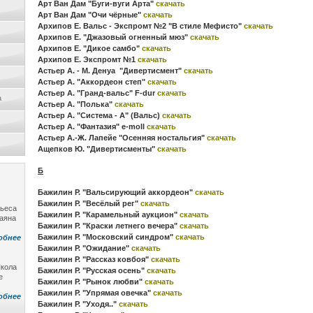
Арт Ван Дам "Буги-вуги Арта"
скачать
Арт Ван Дам "Очи чёрные"
скачать
Архипов Е. Вальс - Экспромт №2 "В стиле Мефисто"
скачать
Архипов Е. "Джазовый огненный мюз"
скачать
Архипов Е. "Дикое самбо"
скачать
Архипов Е. Экспромт №1
скачать
Астьер А. - М. Денуа "Дивертисмент"
скачать
Астьер А. "Аккордеон степ"
скачать
Астьер А. "Гранд-вальс" F-dur
скачать
а
Астьер А. "Полька"
скачать
Астьер А. "Система - А" (Вальс)
скачать
Астьер А. "Фантазия" e-moll
скачать
Астьер А.-Ж. Лапейе "Осенняя ностальгия"
скачать
Ащепков Ю. "Дивертисменты"
скачать
Б
Бажилин Р. "Вальсирующий аккордеон"
скачать
Бажилин Р. "Весёлый рег"
скачать
пьеса
Бажилин Р. "Карамельный аукцион"
скачать
баяна
Бажилин Р. "Краски летнего вечера"
скачать
Бажилин Р. "Московский синдром"
скачать
обнее
Бажилин Р. "Ожидание"
скачать
Бажилин Р. "Рассказ ковбоя"
скачать
Школа
Бажилин Р. "Русская осень"
скачать
е
Бажилин Р. "Рынок любви"
скачать
Бажилин Р. "Упрямая овечка"
скачать
обнее
Бажилин Р. "Уходя.."
скачать