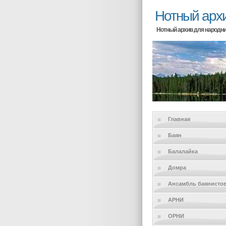
Нотный арх
Нотный архив для народн
Главная
Баян
Балалайка
Домра
Ансамбль баянисто
АРНИ
ОРНИ