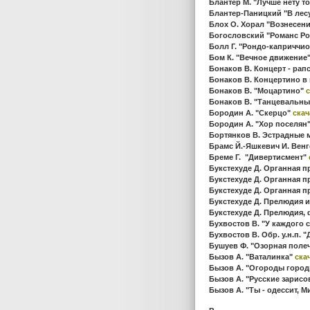
Блантер М. "Лучше нету т
Блантер-Паницкий "В ле
Блох О. Хорал "Вознесен
Богословский "Романс Р
Болл Г. "Рондо-каприччи
Бом К. "Вечное движение
Бонаков В. Концерт - рап
Бонаков В. Концертино в 
Бонаков В. "Моцартино"
с
Бонаков В. "Танцевальн
Бородин А. "Скерцо"
скач
Бородин А. "Хор поселян
Бортянков В. Эстрадные 
Брамс Й.-Яшкевич И. Вен
Бреме Г. "Дивертисмент"
Букстехуде Д. Органная п
Букстехуде Д. Органная п
Букстехуде Д. Органная п
Букстехуде Д. Прелюдия и
Букстехуде Д. Прелюдия, 
Бухвостов В. "У каждого
Бухвостов В. Обр. у.н.п. 
Бушуев Ф. "Озорная поле
Бызов А. "Ваталинка"
ска
Бызов А. "Огороды горо
Бызов А. "Русские зарисо
Бызов А. "Ты - одессит, 