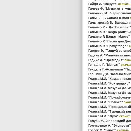
Гайдн Й. "Менуэт"
скачать
Галеев Ф. "Музыканты ул
Галочкин М. "Черноглазая
Галынин Г. Соната h-moll
Гальчанский В. Вариации н
Гальяно Р. - Дж. Базелли
Гальяно Р. "Tango pour" C
Гальяно Р. Вальс ''Марго''
Гальяно Р. "Песня для Дж
Гальяно Р. "Heavy tango"
с
Гарнер Э. "Танцуй со мно
Гедике А. "Маленькая пье
Гедике А. "Прелюдия"
ска
Гендель Г. "Менуэт"
скача
Гендель Г.-Асламазян "Па
Гершвин Дж. "Колыбельна
Глинка М.И. ''Камаринская
Глинка М.И. "Контраданс"
Глинка М.И. Мазурка До-
Глинка М.И. Мазурка До-
Глинка М.И. "Полифониче
Глинка М.И. "Полька"
скач
Глинка М.И. "Прощальный
Глинка М.И. "Турецкий та
Глинка М.И. "Фуга"
скачат
Голубь М.12 прелюдий дл
Гончаренко А. "Экспромт
Госсек Ф. "Гавот"
скачать