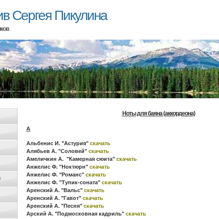
ив Сергея Пикулина
иков
Ноты для баяна (аккордеона)
А
Альбенис И. "Астурия"
скачать
Алябьев А. "Соловей"
скачать
Амеличкин А. "Камерная сюита"
скачать
Анжелис Ф. "Ноктюрн"
скачать
Анжелис Ф. "Романс"
скачать
в
Анжелис Ф. "Тупик-соната"
скачать
Аренский А. "Вальс"
скачать
Аренский А. "Гавот"
скачать
Аренский А. "Песня"
скачать
Арский А. "Подмосковная кадриль"
скачать