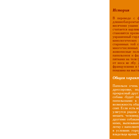
История
В переводе с ф
длиннобахромча
висячими ушами 
считается карлик
становятся приз
украшенный гирл
кинологических 
старинных той с
многочисленных 
живописные поло
папильонов и фа
пятнами на теле 
от носа ко лбу.
французскими и 
показана на выст
Общая харак
Папильон очень 
дрессировке, п
прекрасный друг 
собака -будет п
пипильонами в 
возможность обща
спят. Если есть 
улягутся рядом 
мешать человеку
другими собаками
ними, вылизываю
лотку с наполнит
в условиях горо
владельца время."