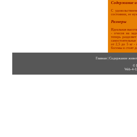
Содержание и
С удовольствие
состоянии, ее ну
Размеры
Идеальная высота
- очесов на за
теперь разделяе
самостоятельные 
от 2,5 до 5 кг 
богемы и стоят д
Главная
|
Содержание живо
© 
Web-4-U