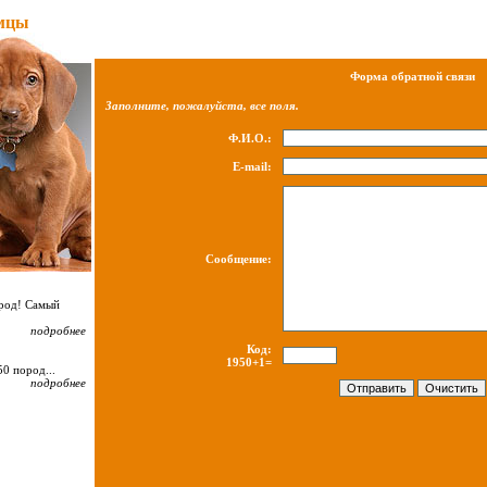
мцы
Форма обратной связи
Заполните, пожалуйста, все поля.
Ф.И.О.:
E-mail:
Сообщение:
ород! Самый
подробнее
Код:
1950+1=
0 пород...
подробнее