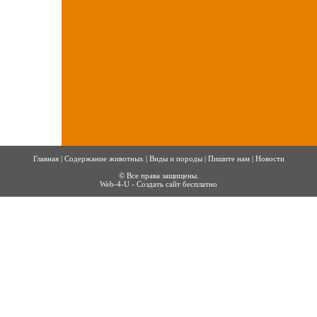
Главная
|
Содержание животных
|
Виды и породы
|
Пишите нам
|
Новости
© Все права защищены.
Web-4-U - Создать сайт бесплатно