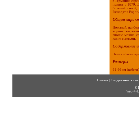
в Германии скре
принят в 1870. 
большой силой, 
Разводят в Европ
Общая харак
Пожалуй, наиболе
хорошо выраженн
вполне можно со
ладит с детьми.
Содержание и
Этим собакам ну
Размеры
61-66 см (кобели)
Главная
|
Содержание живо
© 
Web-4-U