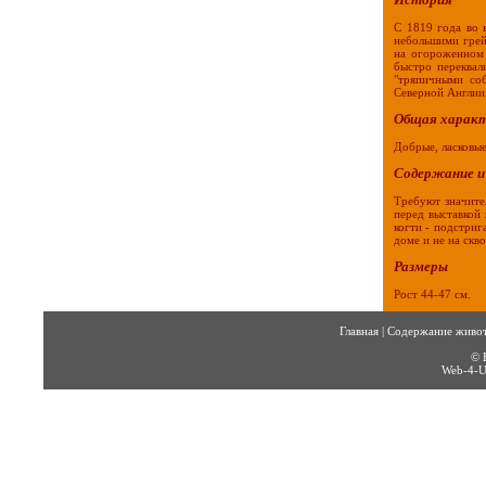
С 1819 года во 
небольшими грей
на огороженном 
быстро переквал
"тряпичными со
Северной Англии
Общая харак
Добрые, ласковые
Содержание и
Требуют значите
перед выставкой
когти - подстриг
доме и не на скво
Размеры
Рост 44-47 см.
Главная
|
Содержание живо
© 
Web-4-U