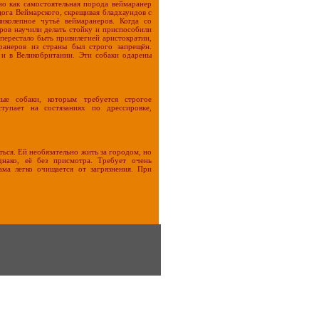
о как самостоятельная порода веймаранер
цога Веймарского, скрещивая бладхаундов с
иколепное чутьё веймаранеров. Когда со
еров научили делать стойку и приспособили
 перестало быть привилегией аристократии,
ранеров из страны был строго запрещён.
и в Великобритании. Эти собаки одарены
ные собаки, которым требуется строгое
ступает на состязаниях по дрессировке,
ься. Ей необязательно жить за городом, но
днако, её без присмотра. Требует очень
ама легко очищается от загрязнения. При