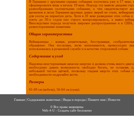
В Германии с крупными серыми собаками охотились уже в 17 веке, н
сформировался лишь к началу 19 века. Породу эту вывели дворяне гер
разнообразными охотничьими собаками, о чём свидетельствует вел
временем в лесах Германии крупных диких зверей не стало, веймаран
для охоты на пернатую дичь. Хотя в 20 веке разведение этих собак и
плоть до 30-х годов оно строго контролировалось, а вывоз вейма
Впоследствии порода получила широкое распространение и в США, 
разносторонними талантами.
Общая характеристика
Веймаранеры - живые, решительные, бесстрашные, сообразитель
обращение. Она послушна, легко натаскивается, превосходно вы
использовалась в розыскной службе и в качестве сторожевой собаки.
Содержание и уход
Наделена неисчерпаемым запасом энергии и должна очень много двигат
необходимо давать возможность свободно бегать, не оставляя, о
небольшой чистки щёткой, поскольку гладкая шерсть этих собака с
необходимости подрезайте когти.
Размеры
61-69 см (кобели), 56-64 см (суки).
Главная
|
Содержание животных
|
Виды и породы
|
Пишите нам
|
Новости
© Все права защищены.
Web-4-U - Создать сайт бесплатно