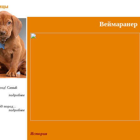
мцы
Веймаранер
ород! Самый
подробнее
0 пород...
подробнее
История