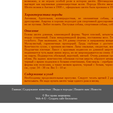
возможно, и не играло особой роли в истории шелти. Шетландски
выглядят как карликовые длинношерстные колли. Порода Шелти ввезе
Шелти возник в Англии в 1908 г., официально шелти была признана в 19
Характеристика породы
Активная, бдительная, жизнерадостная, не злопамятная собака, л
дрессировке. Азартна и хорошо подходит для спортивной дрессировк
но не пуглива. Любит полаять. Пастушья собака, спортивная собака, со
Описание
Голова шелти длинная, клиновидной формы. Череп плоский, затылоч
морде сглаженный. Глаза миндалевидной формы, поставлены косо. Те
голубого. Уши маленькие, на 3/4 длины стоячие и направлены конца
Мускулистый, гармоничных пропорций. Грудь глубокая с достат
Конечности сухие, с крепким костяком. Лапы овальные, сводистые, к
Подушечки плотные. Хвост с красивым подвесом из длинной шерсти
поднимается чуть выше линии верха, но не запрокидывается на спину.
на ощупь. Подшерсток обильный, короткий, мягкий. Очень длинная гр
облик. На задних конечностях обильная густая шерсть образует штан
черный с ярким подпалом и белыми отметинами, блю-мерль - серебри
формы или полосами, а также мелким крапом, черный с белым, черно-
см., суки: 34 - 38 см. Вес 5 - 10 кг.
Содержание и уход
Необходимы продолжительные прогулки. Следует чесать щеткой 2 раз
вычесывать. Не надо купать шелти чаще одного раза в месяц.
Главная
|
Содержание животных
|
Виды и породы
|
Пишите нам
|
Новости
© Все права защищены.
Web-4-U - Создать сайт бесплатно