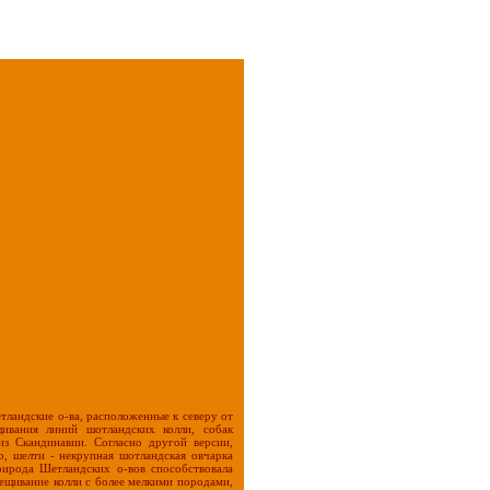
тландские о-ва, расположенные к северу от
ивания линий шотландских колли, собак
из Скандинавии. Согласно другой версии,
о, шелти - некрупная шотландская овчарка
рирода Шетландских о-вов способствовала
щивание колли с более мелкими породами,