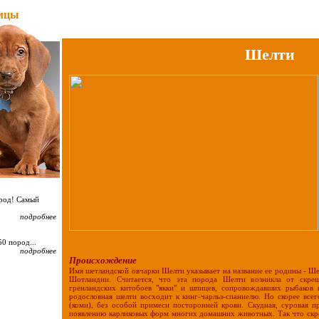
мцы
Шелти
ород! Самый
подробнее
0 пород...
подробнее
Происхождение
Имя шетландской овчарки Шелти указывает на название ее родины - Ше
Шотландии. Считается, что эта порода Шелти возникла от скрещ
гренландских китобоев "якки" и шпицев, сопровождавших рыбаков 
родословная шелти восходит к кинг-чарльз-спаниелю. Но скорее всег
(коми), без особой примеси посторонней крови. Скудная, суровая п
появлению карликовых форм многих домашних животных. Так что скре