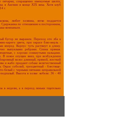
е овчарки, сокращенно именуемые шелти,
на в Англию в конце XIX века. Хотя клуб
14 г.
аскова, любит хозяина, легко поддается
и. Сдержанна по отношению к посторонним,
бака-компаньон.
ный бугор не выражен. Переход ото лба к
мно-карего цвета, при окрасе блю-мерль -
ми вперед. Корпус чуть растянут в длину.
очно выпуклыми ребрами. Спина прямая.
омпактные, с хорошо сомкнутыми пальцами.
. В покое опущен вниз, при возбуждении
 Покровный волос длинный, прямой, жесткий
ива и жабо придают собаке величественный
ы. Окрас соболий, трехцветный - блестяще-
сто-белый с черными пятнами неправильной
подпалый. Высота в холке: кобели: 36 - 40
а в неделю, а в период линьки тщательно