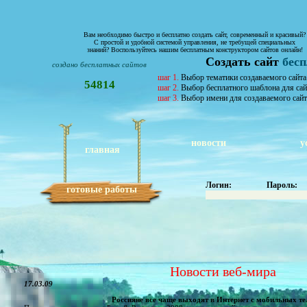
Вам необходимо быстро и бесплатно создать сайт, современный и красивый?
С простой и удобной системой управления, не требущей специальных
знаний? Воспользуйтесь нашим бесплатным конструктором сайтов онлайн!
Создать сайт
бес
создано бесплатных сайтов
шаг 1.
Выбор тематики создаваемого сайта
54814
шаг 2.
Выбор бесплатного шаблона для сай
шаг 3.
Выбор имени для создаваемого сайт
новости
у
главная
Логин:
Пароль:
готовые работы
Новости веб-мира
17.03.09
Россияне все чаще выходят в Интернет с мобильных те