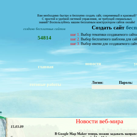
Вам необходимо быстро и бесплатно создать сайт, современный и красивый?
С простой и удобной системой управления, не требущей специальных
знаний? Воспользуйтесь нашим бесплатным конструктором сайтов онлайн!
Создать сайт
бес
создано бесплатных сайтов
шаг 1.
Выбор тематики создаваемого сайта
54814
шаг 2.
Выбор бесплатного шаблона для сай
шаг 3.
Выбор имени для создаваемого сайт
новости
у
главная
Логин:
Пароль:
готовые работы
Новости веб-мира
15.03.09
В Google Map Maker теперь можно задавать направл