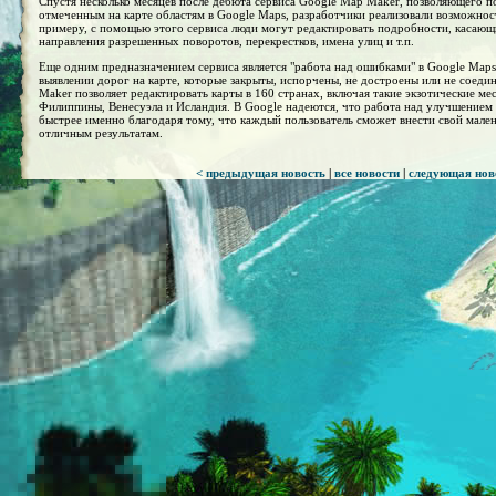
Спустя несколько месяцев после дебюта сервиса Google Map Maker, позволяющего по
отмеченным на карте областям в Google Maps, разработчики реализовали возможнос
примеру, с помощью этого сервиса люди могут редактировать подробности, касающие
направления разрешенных поворотов, перекрестков, имена улиц и т.п.
Еще одним предназначением сервиса является "работа над ошибками" в Google Maps
выявлении дорог на карте, которые закрыты, испорчены, не достроены или не соед
Maker позволяет редактировать карты в 160 странах, включая такие экзотические мес
Филиппины, Венесуэла и Исландия. В Google надеются, что работа над улучшением 
быстрее именно благодаря тому, что каждый пользователь сможет внести свой мален
отличным результатам.
< предыдущая новость
|
все новости
|
следующая нов