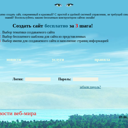
атно создать сайт, современный и красивый? С простой и удобной системой управления, не требущей сп
знаний? Воспользуйтесь нашим бесплатным конструктором сайтов онлайн!
Создать сайт
бесплатно
за
3
шага!
.
Выбор тематики создаваемого сайта
.
Выбор бесплатного шаблона для сайта из представленных
.
Выбор имени для создаваемого сайта и наполнение страниц информацией
новости
услуги
правила
Логин:
Пароль:
забыли пароль?
вости веб-мира
09.06
В раз
шаблон