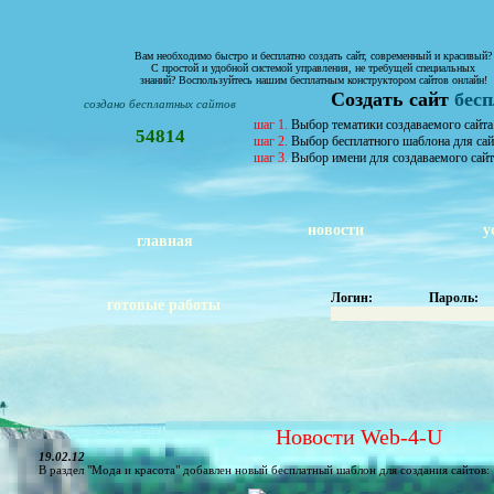
Вам необходимо быстро и бесплатно создать сайт, современный и красивый?
С простой и удобной системой управления, не требущей специальных
знаний? Воспользуйтесь нашим бесплатным конструктором сайтов онлайн!
Создать сайт
бес
создано бесплатных сайтов
шаг 1.
Выбор тематики создаваемого сайта
54814
шаг 2.
Выбор бесплатного шаблона для сай
шаг 3.
Выбор имени для создаваемого сайт
новости
у
главная
Логин:
Пароль:
готовые работы
Новости Web-4-U
19.02.12
В раздел "Мода и красота" добавлен новый бесплатный шаблон для создания сайтов: