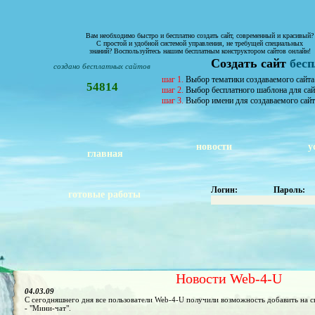
Вам необходимо быстро и бесплатно создать сайт, современный и красивый?
С простой и удобной системой управления, не требущей специальных
знаний? Воспользуйтесь нашим бесплатным конструктором сайтов онлайн!
Создать сайт
бес
создано бесплатных сайтов
шаг 1.
Выбор тематики создаваемого сайта
54814
шаг 2.
Выбор бесплатного шаблона для сай
шаг 3.
Выбор имени для создаваемого сайт
новости
у
главная
Логин:
Пароль:
готовые работы
Новости Web-4-U
04.03.09
С сегодняшнего дня все пользователи Web-4-U получили возможность добавить на 
- "Мини-чат".