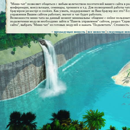
"Мини-чат" позволяет общаться с любым количеством посетителей вашего сайта в ре
конференции, консультации, семинары, тренинги и т.д. Для полноценной работы ча
браузером javascript и cookies. Как узнать, поддерживает ли Ваш браузер все это? Е
управления Вашим сайтом работает, значит и чат будет работать.
Возможности мини-чата на данный момент минимальны: общение с online пользоват
подключения модуля необходимо зайти в "Панель управления" сайтом, раздел "Серв
сайта", выбрать "Мини-чат" из готовых модулей и нажать "Подключить". Стоимость
< предыдущая новость
|
все новости
|
следующая нов