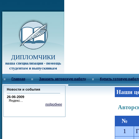
ДИПЛОМЧИКИ
наша специализация - помощь
студентам и выпускникам
Главная
Заказать авторскую работу
Купить готовую работ
Новости и события
Наши ц
26-06-2009
Яндекс...
подробнее
Авторс
№
1
Г