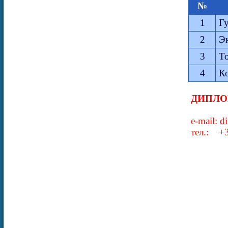
№
1
Г
2
Э
3
Т
4
К
ДИПЛО
e-mail:
d
тел.:
+