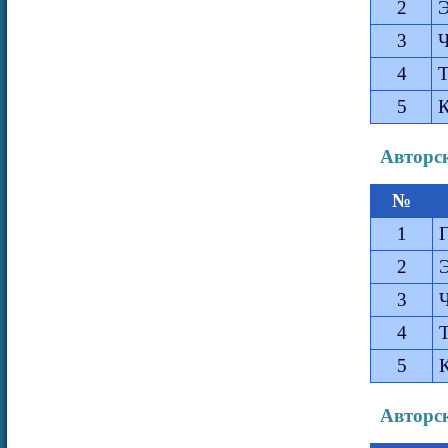
2
Э
3
Ч
4
Т
5
К
Авторск
№
1
2
3
4
5
Авторск