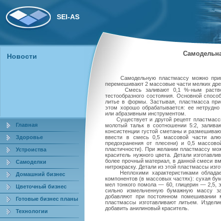
SEI-AS
Самодельна
Новости
Самодельную пластмассу можно пригот
перемешивают 2 массовые части мелких древ
Смесь заливают 0,1 %-ным растворо
тестообразного состояния. Основной спосо
литье в формы. Застывая, пластмасса при
этом хорошо обрабатывается: ее нетрудно 
или абразивным инструментом.
Существует и другой рецепт пластмассы
Главная
молотый тальк в соотношении 5:2, залива
консистенции густой сметаны и размешивают
ввести в смесь 0,5 массовой части алю
Здоровье
предохранения от плесени) и 0,5 массово
пластичности). При желании пластмассу мож
Устроиства
краситель нужного цвета. Детали изготавл
более прочный материал, в данной смеси вм
Самоделки
нитрокраску. Детали из этой пластмассы изг
Неплохими характеристиками обладает 
Домашний бизнес
компонентов (в массовых частях): сухая бу
мел тонкого помола — 60, глицерин — 2,5, 
Цветочный бизнес
сильно измельченную бумажную массу за
добавляют при постоянном помешивании ме
Готовые бизнес планы
пластмассы изготавливают литьем. Издели
добавить анилиновый краситель.
Технологии