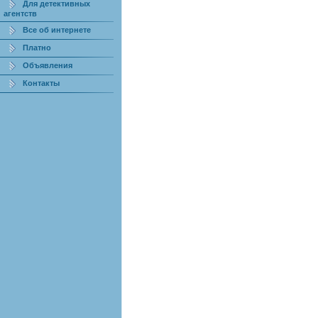
Для детективных
агентств
Все об интернете
Платно
Объявления
Контакты