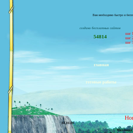
Вам необходимо быстро и беспл
создано бесплатных сайтов
шаг 1
54814
шаг 2
шаг 3
главная
готовые работы
Но
14.10.09
Миллиард 