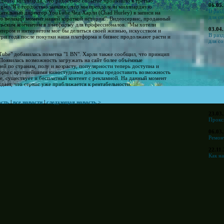
дного миллиарда. Это радостное событие произошло в третью
06.05
le. "Я с гордостью заявляю, что мы преодолели миллиардную
В раз
лнительный директор YouTube Чед Харли (Chad Hurley) в записи на
для со
Это великий момент нашей короткой истории". Видеосервис, проданный
тельским контентом в платформу для профессионалов. "Мы хотели
03.04
ютером и интернетом мог бы делиться своей жизнью, искусством и
В раз
 три года после покупки наша платформа и бизнес продолжают расти и
для со
Tube" добавилась пометка "1 BN". Харли также сообщил, что принцип
Появилась возможность загружать на сайт более объёмные
ей по странам, полу и возрасту, популярности теперь доступна и
воры с крупнейшими киностудиями должны предоставить возможность
е, существует и бесплатный контент с рекламной. На данный момент
дает, что сервис уже приближается к рентабельности.
ость
|
все новости
|
следующая новость >
23.03
Прокси
06.03
Ремонт
22.11
Как на