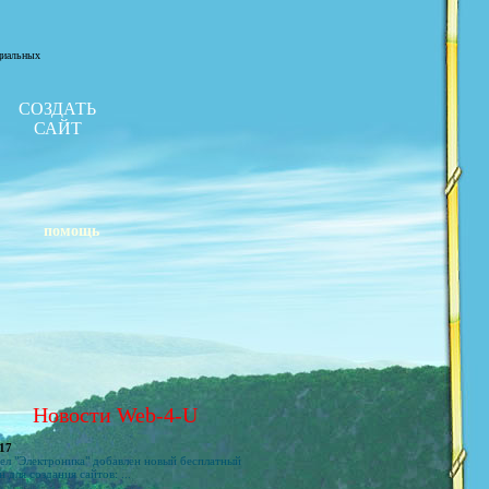
ециальных
СОЗДАТЬ
САЙТ
помощь
Новости Web-4-U
.17
дел "Электроника" добавлен новый бесплатный
 для создания сайтов: ...