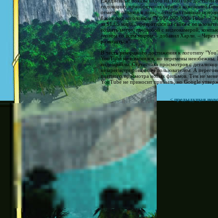
Ежедневные показы видео на YouTube достигли о
годовщину приобретения сервиса компанией Goog
отметку показов в день, - отметил главный испо
блоге под заголовком "Y,000,000,000uTube". – 
за $1,65 млрд., превратился из сайта с пользова
создать место, где любой с видеокамерой, компь
словом со всем миром, - добавил Харли. – Через
развиваться".
В честь рекордного достижения к логотипу "You
YouTube не изменился, но перемены неизбежны. 
видеофайлы. Статистика просмотров с детализаци
незарегистрированным пользователям. А перего
платного просмотра новых фильмов. Тем не мене
YouTube не приносит прибыль, но Google утверж
< предыдущая нов