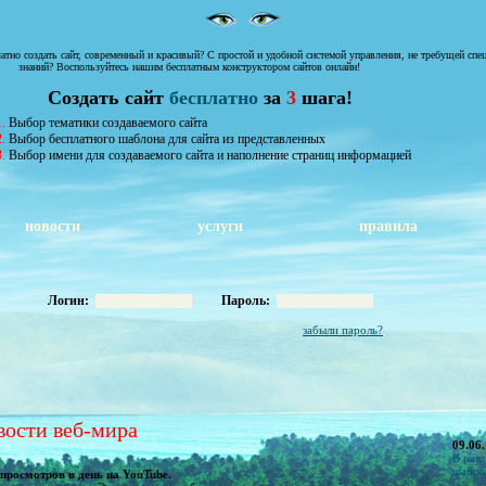
атно создать сайт, современный и красивый? С простой и удобной системой управления, не требущей сп
знаний? Воспользуйтесь нашим бесплатным конструктором сайтов онлайн!
Создать сайт
бесплатно
за
3
шага!
.
Выбор тематики создаваемого сайта
.
Выбор бесплатного шаблона для сайта из представленных
.
Выбор имени для создаваемого сайта и наполнение страниц информацией
новости
услуги
правила
Логин:
Пароль:
забыли пароль?
вости веб-мира
09.06
В раз
шаблон
просмотров в день на YouTube.