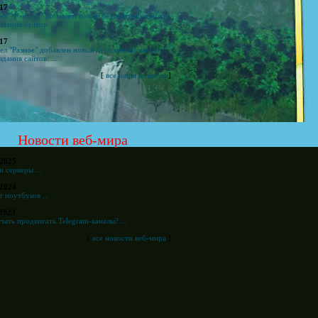
.17
дел "Фэнтези" добавлен новый бесплатный шаблон
здания сайтов: ...
.17
дел "Разное" добавлен новый бесплатный шаблон
здания сайтов: ...
[
все наши новости
]
Новости веб-мира
.2025
 серверы ...
.2024
 ноутбуков ...
.2023
чать продвигать Telegram-каналы? ...
[
все новости веб-мира
]