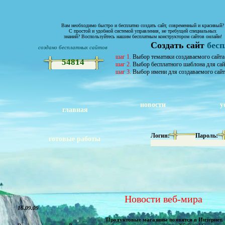
Вам необходимо быстро и бесплатно создать сайт, современный и красивый?
С простой и удобной системой управления, не требущей специальных
знаний? Воспользуйтесь нашим бесплатным конструктором сайтов онлайн!
Создать сайт
бес
создано бесплатных сайтов
шаг 1.
Выбор тематики создаваемого сайта
54814
шаг 2.
Выбор бесплатного шаблона для сай
шаг 3.
Выбор имени для создаваемого сайт
новости
у
главная
Логин:
Пароль:
готовые работы
Новости веб-мира
16.09.09
Продуктовые магазины появятся в Интернет.