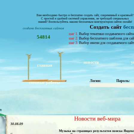
Вам необходимо быстро и бесплатно создать сайт, современный и красивый?
С простой и удобной системой управления, не требущей специальных
знаний? Воспользуйтесь нашим бесплатным конструктором сайтов онлайн!
Создать сайт
бес
создано бесплатных сайтов
шаг 1.
Выбор тематики создаваемого сайта
54814
шаг 2.
Выбор бесплатного шаблона для сай
шаг 3.
Выбор имени для создаваемого сайт
новости
у
главная
Логин:
Пароль:
готовые работы
Новости веб-мира
30.08.09
Музыка на страницах результатов поиска Яндекс