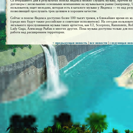
Со вчерашнего дня в результатах поиска Яндекса можно слушать музыку, причём на 
договоры с несколькими основными компаниями на музыкальном рынке (например, Un
пользователь ищет мелодию, которая есть в каталоге музыки у Яндекса — то над рез
позволяющий прослушать трек целиком в хорошем качестве.
Сейчас в поиске Яндекса доступно более 100 тысяч треков, в ближайшее время их к
(среди них будут также российские и советские исполнители). На сегодня пользоват
легального прослушивания музыка таких артистов, как U2, Scorpions, Rammstein, Rolli
Lady Gaga, Александр Рыбак и многих других. Пока музыка доступна только для пос
работа над расширением территории.
< предыдущая новость
|
все новости
|
следующая нов