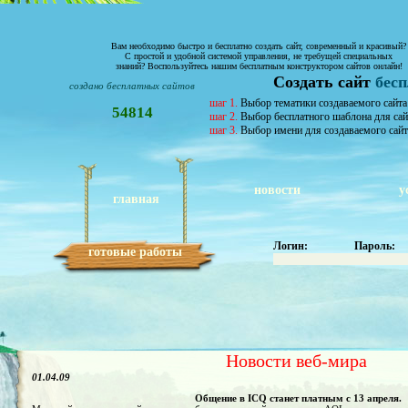
Вам необходимо быстро и бесплатно создать сайт, современный и красивый?
С простой и удобной системой управления, не требущей специальных
знаний? Воспользуйтесь нашим бесплатным конструктором сайтов онлайн!
Создать сайт
бес
создано бесплатных сайтов
шаг 1.
Выбор тематики создаваемого сайта
54814
шаг 2.
Выбор бесплатного шаблона для сай
шаг 3.
Выбор имени для создаваемого сайт
новости
у
главная
Логин:
Пароль:
готовые работы
Новости веб-мира
01.04.09
Общение в ICQ станет платным с 13 апреля.