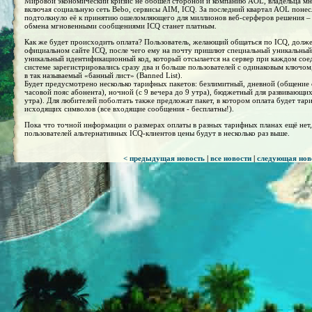
Мировой экономический кризис не обошел стороной и компанию AOL, владельца мн
включая социальную сеть Bebo, сервисы AIM, ICQ. За последний квартал AOL понес
подтолкнуло её к принятию ошеломляющего для миллионов веб-серферов решения – 
обмена мгновенными сообщениями ICQ станет платным.
Как же будет происходить оплата? Пользователь, желающий общаться по ICQ, должен
официальном сайте ICQ, после чего ему на почту пришлют специальный уникальны
уникальный идентификационный код, который отсылается на сервер при каждом сое
системе зарегистрировались сразу два и больше пользователей с одинаковым ключом
в так называемый «банный лист» (Banned List).
Будет предусмотрено несколько тарифных пакетов: безлимитный, дневной (общение с
часовой пояс абонента), ночной (с 9 вечера до 9 утра), бюджетный для развивающих
утра). Для любителей поболтать также предложат пакет, в котором оплата будет тар
исходящих символов (все входящие сообщения - бесплатны!).
Пока что точной информации о размерах оплаты в разных тарифных планах ещё нет
пользователей альтернативных ICQ-клиентов цены будут в несколько раз выше.
< предыдущая новость
|
все новости
|
следующая нов