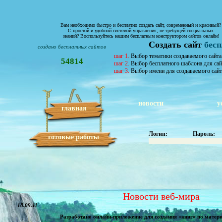
Вам необходимо быстро и бесплатно создать сайт, современный и красивый?
С простой и удобной системой управления, не требущей специальных
знаний? Воспользуйтесь нашим бесплатным конструктором сайтов онлайн!
Создать сайт
бес
создано бесплатных сайтов
шаг 1.
Выбор тематики создаваемого сайта
54814
шаг 2.
Выбор бесплатного шаблона для сай
шаг 3.
Выбор имени для создаваемого сайт
новости
у
главная
Логин:
Пароль:
готовые работы
Новости веб-мира
18.09.11
Разработано онлайн-приложение для создания «книг» по матер