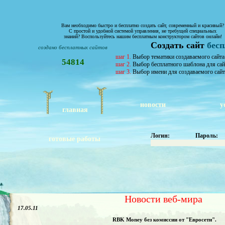
Вам необходимо быстро и бесплатно создать сайт, современный и красивый?
С простой и удобной системой управления, не требущей специальных
знаний? Воспользуйтесь нашим бесплатным конструктором сайтов онлайн!
Создать сайт
бес
создано бесплатных сайтов
шаг 1.
Выбор тематики создаваемого сайта
54814
шаг 2.
Выбор бесплатного шаблона для сай
шаг 3.
Выбор имени для создаваемого сайт
новости
у
главная
Логин:
Пароль:
готовые работы
Новости веб-мира
17.05.11
RBK Money без комиссии от "Евросети".