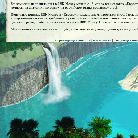
Без комиссии пополнить счет в RBK Money можно с 13 мая во всех салонах «Евросет
комиссия за аналогичную услугу на российском рынке составляет 5-6%.
Пополнить кошелек RBK Money в «Евросети» можно двумя простыми способами: тр
номер кошелька и внести требуемую сумму, и электронным – пополнить счет карты 
сделать перевод необходимой сумы на счет в RBK Money. Платежи зачисляются мгн
Минимальная сумма платежа – 10 руб., а максимальный размер одной транзакции - 1
< предыдущая новость
|
все новости
|
следующая нов