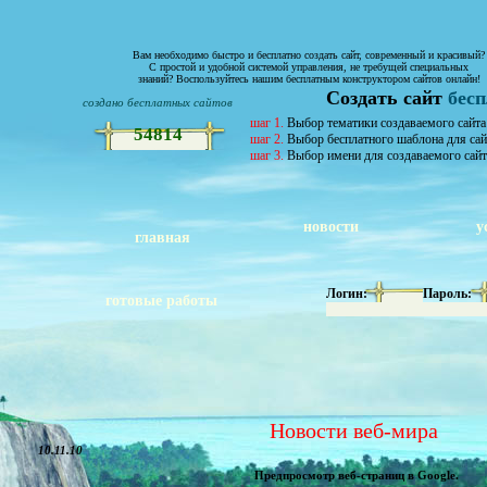
Вам необходимо быстро и бесплатно создать сайт, современный и красивый?
С простой и удобной системой управления, не требущей специальных
знаний? Воспользуйтесь нашим бесплатным конструктором сайтов онлайн!
Создать сайт
бес
создано бесплатных сайтов
шаг 1.
Выбор тематики создаваемого сайта
54814
шаг 2.
Выбор бесплатного шаблона для сай
шаг 3.
Выбор имени для создаваемого сайт
новости
у
главная
Логин:
Пароль:
готовые работы
Новости веб-мира
10.11.10
Предпросмотр веб-страниц в Google.