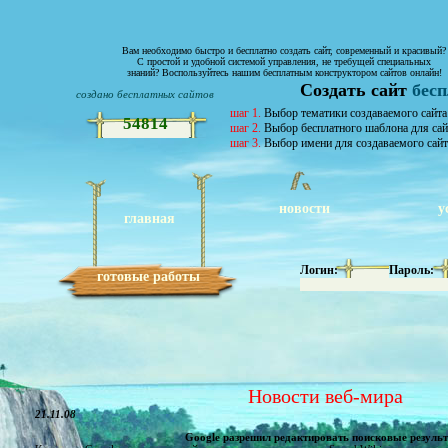
Вам необходимо быстро и бесплатно создать сайт, современный и красивый?
С простой и удобной системой управления, не требущей специальных
знаний? Воспользуйтесь нашим бесплатным конструктором сайтов онлайн!
Создать сайт
бес
создано бесплатных сайтов
шаг 1.
Выбор тематики создаваемого сайта
54814
шаг 2.
Выбор бесплатного шаблона для сай
шаг 3.
Выбор имени для создаваемого сайт
новости
у
главная
Логин:
Пароль:
готовые работы
Новости веб-мира
21.11.08
Google разрешил редактировать поисковые резуль