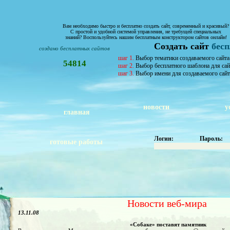
Вам необходимо быстро и бесплатно создать сайт, современный и красивый?
С простой и удобной системой управления, не требущей специальных
знаний? Воспользуйтесь нашим бесплатным конструктором сайтов онлайн!
Создать сайт
бес
создано бесплатных сайтов
шаг 1.
Выбор тематики создаваемого сайта
54814
шаг 2.
Выбор бесплатного шаблона для сай
шаг 3.
Выбор имени для создаваемого сайт
новости
у
главная
Логин:
Пароль:
готовые работы
Новости веб-мира
13.11.08
«Собаке» поставят памятник