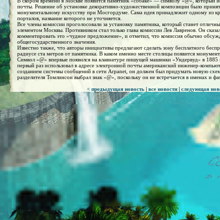
В скором времени в Москве появится памятник «собаке» — символу «@», который ис
почты. Решение об установке декоративно-художественной композиции было принят
монументальному искусству при Мосгордуме. Сама идея принадлежит одному из к
порталов, название которого не уточняется.
Все члены комиссии проголосовали за установку памятника, который станет отлич
элементом Москвы. Противником стал только глава комиссии Лев Лавренов. Он сказал
комментировать это «чудное предложение», и отметил, что комиссия обычно обсуж
общегосударственного значения.
Известно также, что авторы инициативы предлагают сделать зону бесплатного бесп
радиусе ста метров от памятника. В каком именно месте столицы появится монумен
Символ «@» впервые появился на клавиатуре пишущей машинки «Ундервуд» в 1885 г
первый раз использовал в адресе электронной почты американский инженер-компью
созданием системы сообщений в сети Arpanet, он должен был придумать новую схем
разделителя Томлинсон выбрал знак «@», поскольку он не встречается в именах и фа
< предыдущая новость
|
все новости
|
следующая нов