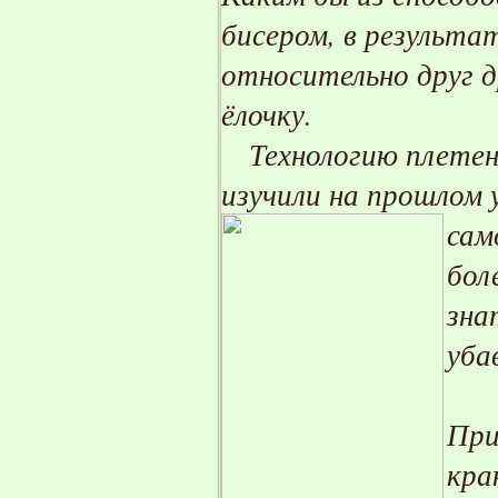
бисером, в результа
относительно друг д
ёлочку.
Технологию плетени
изучили на прошлом 
сам
бол
зна
уба
При
кра