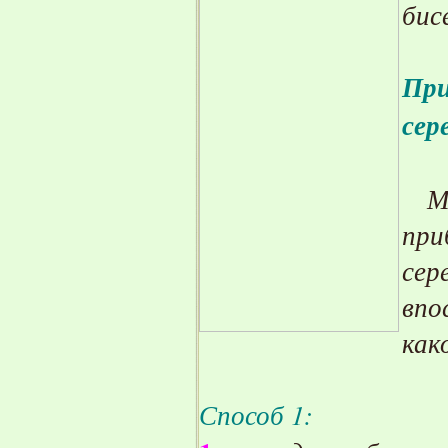
бис
При
сер
Мы 
при
сер
впо
как
Способ 1: