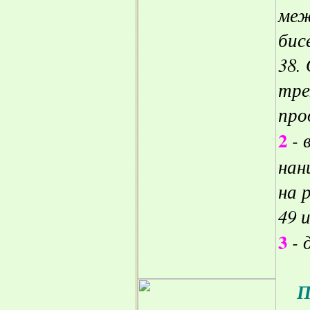
меж
бис
38.
тре
про
2
- 
нан
на 
49 
3
- 
П