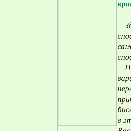
кра
Зде
спо
сам
спо
Пер
вар
пер
при
бис
в э
Вас