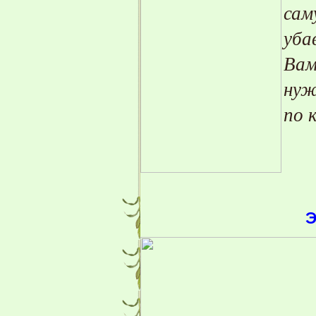
сам
уба
Вам
нуж
по 
Эту схему м