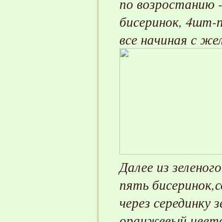
по возростанию -
бисеринок,
4шт-п
все начиная с же
Далее из зеленог
пять бисеринок,с
через серединку 
оранжевый цвето