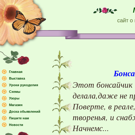
сайт о
Бонс
Главная
Выставка
Этот бонсайчик 
Уроки рукоделия
делала,даже не 
Схемы
Узоры
Поверте,
в реале
Магазин
Доска обьявлений
творенья,
и снаб
Пишите нам
Начнемс
...
Новости