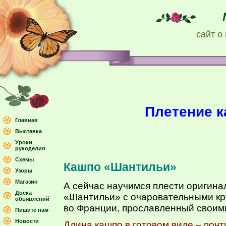
сайт о
Плетение к
Главная
Выставка
Уроки
рукоделия
Схемы
Кашпо «Шантильи»
Узоры
Магазин
А сейчас научимся плести оригинал
Доска
«Шантильи» с очаровательными кр
обьявлений
во Франции, прославленный своим
Пишите нам
Новости
Длина кашпо в готовом виде – почт