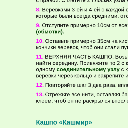
с правой. Сплетите 2 плоских узла
8.
Веревками 3-ей и 4-ей с каждой 
которые были всегда средними, от
9.
Отступите примерно 10см от все
(обмотки).
10.
Оставьте примерно 35см на кис
кончики веревок, чтоб они стали п
11.
ВЕРХНЯЯ ЧАСТЬ КАШПО. Возьмите
найти середину. Привяжите по 2 с 
одному
соединительному узлу
с 
веревки через кольцо и закрепите 
12.
Повторяйте шаг 3 два раза, впл
13.
Отрежьте все нити, оставляя б
клеем, чтоб он не раскрылся впосл
Кашпо «Кашмир»