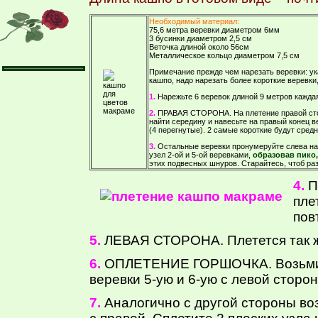
Необходимый материал:
75,6 метра веревки диаметром 6мм
3 бусинки диаметром 2,5 см
Веточка длиной около 56см
Металлическое кольцо диаметром 7,5 см
Примечание прежде чем нарезать веревки: ук
кашпо, надо нарезать более короткие веревки
1.
Нарежьте 6 веревок длиной 9 метров каждая
2.
ПРАВАЯ СТОРОНА. На плетение правой сторо
найти середину и навесьте на правый конец в
(4 перегнутые). 2 самые короткие будут сред
3.
Остальные веревки пронумеруйте слева нап
узел 2-ой и 5-ой веревками,
образовав пико
этих подвесных шнуров. Старайтесь, чтоб ра
4.
П
пле
пов
5.
ЛЕВАЯ СТОРОНА. Плетется так же
6.
ОПЛЕТЕНИЕ ГОРШОЧКА. Возьмите 
веревки 5-ую и 6-ую с левой сторо
7.
Аналогично с другой стороны воз