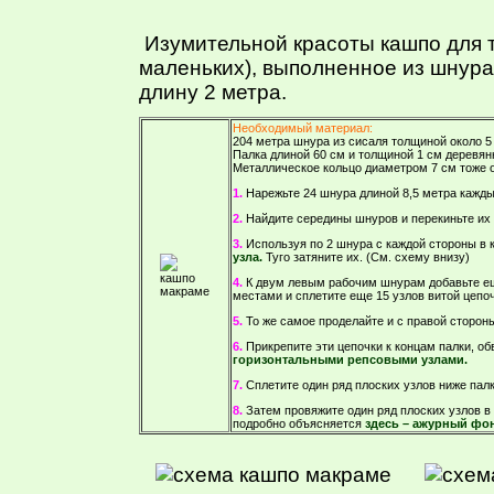
Изумительной красоты кашпо для т
маленьких), выполненное из шнура,
длину 2 метра.
Необходимый материал:
204 метра шнура из сисаля толщиной около 
Палка длиной 60 см и толщиной 1 см деревянн
Металлическое кольцо диаметром 7 см тоже 
1.
Нарежьте 24 шнура длиной 8,5 метра кажды
2.
Найдите середины шнуров и перекиньте их 
3.
Используя по 2 шнура с каждой стороны в к
узла.
Туго затяните их. (См. схему внизу)
4.
К двум левым рабочим шнурам добавьте ещ
местами и сплетите еще 15 узлов витой цепоч
5.
То же самое проделайте и с правой сторон
6.
Прикрепите эти цепочки к концам палки, о
горизонтальными репсовыми узлами.
7.
Сплетите один ряд плоских узлов ниже палк
8.
Затем провяжите один ряд плоских узлов в 
подробно объясняется
здесь – ажурный фон