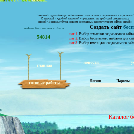
Вам необходимо быстро и бесплатно создать сайт, современный и красивый?
С простой и удобной системой управления, не требущей специальных
знаний? Воспользуйтесь нашим бесплатным конструктором сайтов онлайн!
Создать сайт
бес
создано бесплатных сайтов
шаг 1.
Выбор тематики создаваемого сайта
54814
шаг 2.
Выбор бесплатного шаблона для сай
шаг 3.
Выбор имени для создаваемого сайт
новости
у
главная
Логин:
Пароль:
готовые работы
Каталог б